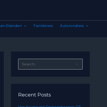
an‑Eilanden
Familiereis
Autorondreis
S
e
a
r
c
Recent Posts
h
Van Kruger tot Drakensbergen (23