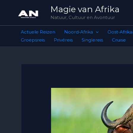
Skip
Magie van Afrika
to
Natuur, Cultuur en Avontuur
content
Actuele Reizen
Noord‑Afrika
Oost‑Afrika
Groepsreis
Privéreis
Singlereis
Cruise