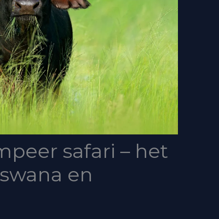
peer safari – het
tswana en