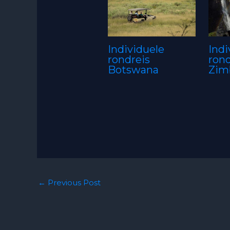
Individuele
Indi
rondreis
rond
Botswana
Zim
←
Previous Post