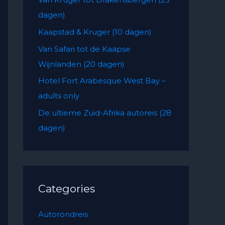
f
dagen)
o
Kaapstad & Kruger (10 dagen)
r
:
Van Safari tot de Kaapse
Wijnlanden (20 dagen)
Hotel Fort Arabesque West Bay –
adults only
De ultieme Zuid-Afrika autoreis (28
dagen)
Categories
Autorondreis