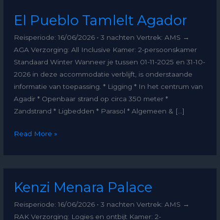
El
El Pueblo Tamlelt Agador
Pueblo
Tamlelt
Reisperiode: 16/06/2026 • 3 nachten Vertrek: AMS →
Agador
AGA Verzorging: All Inclusive Kamer: 2-persoonskamer
Standaard Winter Wanneer je tussen 01-11-2025 en 31-10-
2026 in deze accommodatie verblijft, is onderstaande
informatie van toepassing. * Ligging * In het centrum van
Agadir * Openbaar strand op circa 350 meter *
Zandstrand * Ligbedden * Parasol * Algemeen & […]
Read More »
Kenzi
Kenzi Menara Palace
Menara
Palace
Reisperiode: 16/06/2026 • 3 nachten Vertrek: AMS →
RAK Verzorging: Logies en ontbijt Kamer: 2-