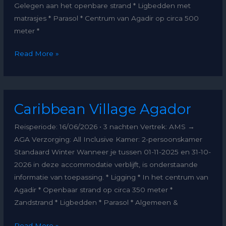
Gelegen aan het openbare strand * Ligbedden met
matrasjes * Parasol * Centrum van Agadir op circa 500
meter *
Read More »
Caribbean
Caribbean Village Agador
Village
Agador
Reisperiode: 16/06/2026 • 3 nachten Vertrek: AMS →
AGA Verzorging: All Inclusive Kamer: 2-persoonskamer
Standaard Winter Wanneer je tussen 01-11-2025 en 31-10-
2026 in deze accommodatie verblijft, is onderstaande
informatie van toepassing. * Ligging * In het centrum van
Agadir * Openbaar strand op circa 350 meter *
Zandstrand * Ligbedden * Parasol * Algemeen &
Read More »