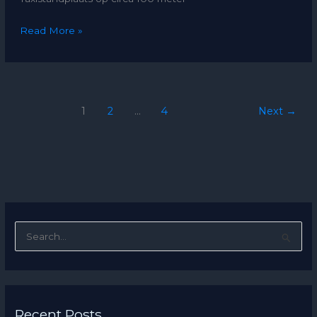
Read More »
1
2
…
4
Next
→
S
e
a
r
Recent Posts
c