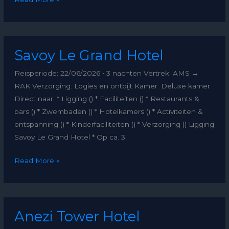
Savoy
Savoy Le Grand Hotel
Le
Grand
Reisperiode: 22/06/2026 • 3 nachten Vertrek: AMS →
Hotel
RAK Verzorging: Logies en ontbijt Kamer: Deluxe kamer
Direct naar: * Ligging () * Faciliteiten () * Restaurants &
bars () * Zwembaden () * Hotelkamers () * Activiteiten &
ontspanning () * Kinderfaciliteiten () * Verzorging () Ligging
Savoy Le Grand Hotel * Op ca. 3
Read More »
Anezi
Anezi Tower Hotel
Tower
Hotel