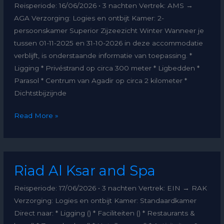
Reisperiode: 16/06/2026 • 3 nachten Vertrek: AMS →
AGA Verzorging: Logies en ontbijt Kamer: 2-
persoonskamer Superior Zijzeezicht Winter Wanneer je
tussen 01-11-2025 en 31-10-2026 in deze accommodatie
verblijft, is onderstaande informatie van toepassing. *
Ligging * Privéstrand op circa 300 meter * Ligbedden *
Parasol * Centrum van Agadir op circa 2 kilometer *
Dichtstbijzijnde
Read More »
Riad
Riad Al Ksar and Spa
Al
Ksar
Reisperiode: 17/06/2026 • 3 nachten Vertrek: EIN → RAK
and
Verzorging: Logies en ontbijt Kamer: Standaardkamer
Spa
Direct naar: * Ligging () * Faciliteiten () * Restaurants &