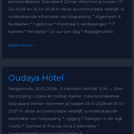
persoonskamer Standaard Zomer Wanneer je tussen 01-
04-2026 en 31-10-2026 in deze accommodatie verblijft, is
onderstaande informatie van toepassing. * Algemeen &
faciliteiten * 1 gebouw * Maximaal 3 verdiepingen * 17
kamers * Receptie * 24 uur per dag * Bagageruimte
Read More »
Oudaya
Oudaya Hotel
Hotel
Reisperiode: 30/11/2026 • 3 nachten Vertrek: EIN → RAK
Verzorging: Logies en ontbijt Kamer: 2-persoonskamer
Standaard Winter Wanneer je tussen 01-11-2026 en 31-10-
2027 in deze accommodatie verblijft, is onderstaande
informatie van toepassing. * Ligging * Gelegen in de wijk
Gueliz * Djemaa El Fna op circa 3 kilometer *
Taxistandplaats op circa 100 meter *