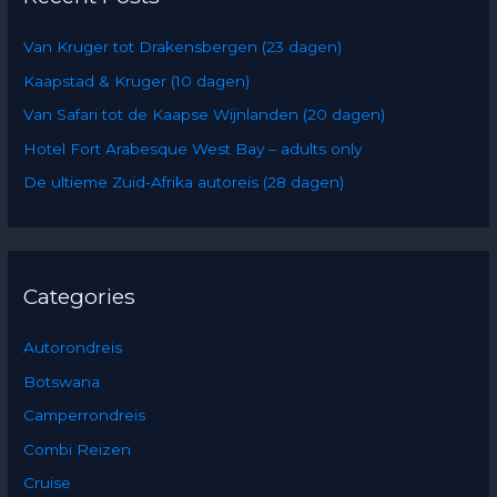
h
Van Kruger tot Drakensbergen (23 dagen)
f
Kaapstad & Kruger (10 dagen)
o
Van Safari tot de Kaapse Wijnlanden (20 dagen)
r
:
Hotel Fort Arabesque West Bay – adults only
De ultieme Zuid-Afrika autoreis (28 dagen)
Categories
Autorondreis
Botswana
Camperrondreis
Combi Reizen
Cruise