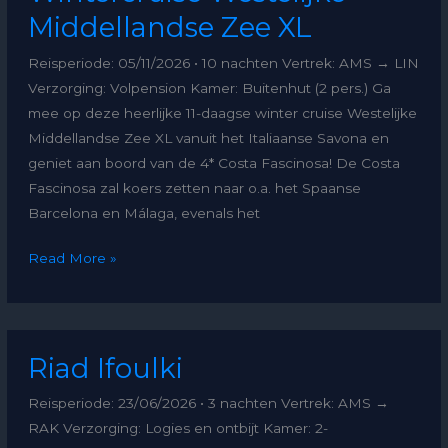
Middellandse
Middellandse Zee XL
Zee
Reisperiode: 05/11/2026 • 10 nachten Vertrek: AMS → LIN
XL
Verzorging: Volpension Kamer: Buitenhut (2 pers.) Ga
mee op deze heerlijke 11-daagse winter cruise Westelijke
Middellandse Zee XL vanuit het Italiaanse Savona en
geniet aan boord van de 4* Costa Fascinosa! De Costa
Fascinosa zal koers zetten naar o.a. het Spaanse
Barcelona en Málaga, evenals het
Read More »
Riad
Riad Ifoulki
Ifoulki
Reisperiode: 23/06/2026 • 3 nachten Vertrek: AMS →
RAK Verzorging: Logies en ontbijt Kamer: 2-