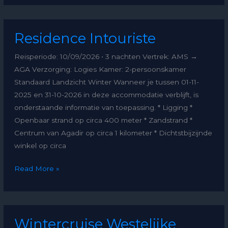
Residence
Residence Intouriste
Intouriste
Reisperiode: 10/09/2026 • 3 nachten Vertrek: AMS →
AGA Verzorging: Logies Kamer: 2-persoonskamer
Standaard Landzicht Winter Wanneer je tussen 01-11-
2025 en 31-10-2026 in deze accommodatie verblijft, is
onderstaande informatie van toepassing. * Ligging *
Openbaar strand op circa 400 meter * Zandstrand *
Centrum van Agadir op circa 1 kilometer * Dichtstbijzijnde
winkel op circa
Read More »
Wintercruise
Wintercruise Westelijke
Westelijke