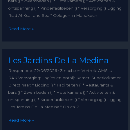
bars () * Zwembaden () * Hotelkamers () * Activiteiten &
ontspanning () * Kinderfaciliteiten () * Verzorging () Ligging
Riad Al Ksar and Spa * Gelegen in Marrakech
Read More »
Les
Les Jardins De La Medina
Jardins
De
Reisperiode: 22/06/2026 • 3 nachten Vertrek: AMS →
La
RAK Verzorging: Logies en ontbijt Kamer: Superiorkamer
Medina
Direct naar: * Ligging () * Faciliteiten () * Restaurants &
bars () * Zwembaden () * Hotelkamers () * Activiteiten &
ontspanning () * Kinderfaciliteiten () * Verzorging () Ligging
Les Jardins De La Medina * Op ca. 2
Read More »