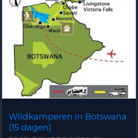
Botswana
(15
dagen)
Wildkamperen in Botswana
(15 dagen)