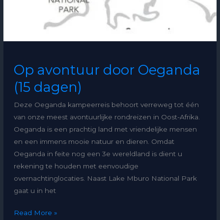
Op avontuur door Oeganda
(15 dagen)
Deze Oeganda kampeerreis behoort verreweg tot één
van onze meest avontuurlijke rondreizen in Oost-Afrika.
Oeganda is een prachtig land met vriendelijke mensen
en een immens mooie natuur en dieren. Omdat
Oeganda in feite nog een 3e wereldland is dient u
rekening te houden met eenvoudige
overnachtinglocaties. Naast Lake Mburo National Park
gaat u in het
Read More »