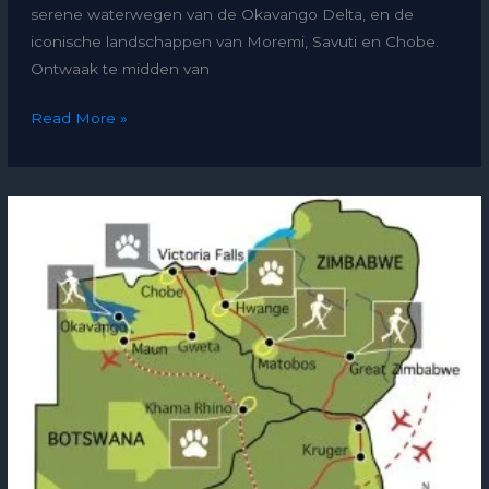
serene waterwegen van de Okavango Delta, en de
iconische landschappen van Moremi, Savuti en Chobe.
Ontwaak te midden van
Read More »
Wildlife
Avontuur
Zimbabwe
en
Botswana
(20
dagen)