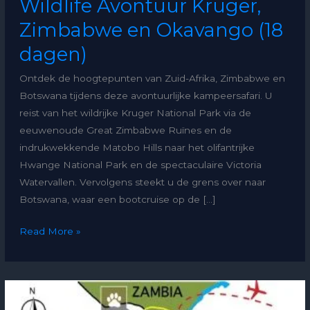
Wildlife Avontuur Kruger,
Zimbabwe en Okavango (18
dagen)
Ontdek de hoogtepunten van Zuid-Afrika, Zimbabwe en
Botswana tijdens deze avontuurlijke kampeersafari. U
reist van het wildrijke Kruger National Park via de
eeuwenoude Great Zimbabwe Ruïnes en de
indrukwekkende Matobo Hills naar het olifantrijke
Hwange National Park en de spectaculaire Victoria
Watervallen. Vervolgens steekt u de grens over naar
Botswana, waar een bootcruise op de […]
Read More »
Wildkamperen
in