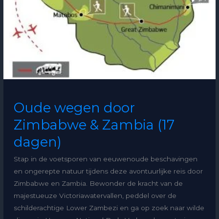
Oude wegen door
Zimbabwe & Zambia (17
dagen)
Stap in de voetsporen van eeuwenoude beschavingen
en ongerepte natuur tijdens deze avontuurlijke reis door
Zimbabwe en Zambia. Bewonder de kracht van de
majestueuze Victoriawatervallen, peddel over de
schilderachtige Lower Zambezi en ga op zoek naar wilde