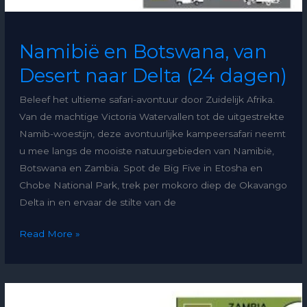
Namibië en Botswana, van
Desert naar Delta (24 dagen)
Beleef het ultieme safari-avontuur door Zuidelijk Afrika.
Van de machtige Victoria Watervallen tot de uitgestrekte
Namib-woestijn, deze avontuurlijke kampeersafari neemt
u mee langs de mooiste natuurgebieden van Namibië,
Botswana en Zambia. Spot de Big Five in Etosha en
Chobe National Park, trek per mokoro diep de Okavango
Delta in en ervaar de stilte van de
Read More »
Namibië