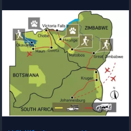
Wildlife
Avontuur
Kruger,
Zimbabwe
en
Okavango
(18
dagen)