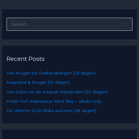
S
e
a
r
Recent Posts
c
h
Van Kruger tot Drakensbergen (23 dagen)
f
Kaapstad & Kruger (10 dagen)
o
Van Safari tot de Kaapse Wijnlanden (20 dagen)
r
:
Hotel Fort Arabesque West Bay – adults only
De ultieme Zuid-Afrika autoreis (28 dagen)