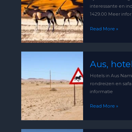
interessante en i
Zuid
1429.00 Meer info
Namibië
Read More »
Aus,
Aus, hote
hotels
en
Hotels in Aus Namib
omgeving
rondreizen en safar
informatie
Read More »