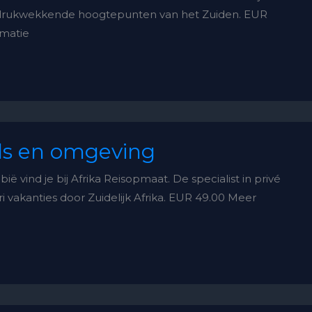
ndrukwekkende hoogtepunten van het Zuiden. EUR
rmatie
ls en omgeving
ië vind je bij Afrika Reisopmaat. De specialist in privé
i vakanties door Zuidelijk Afrika. EUR 49.00 Meer