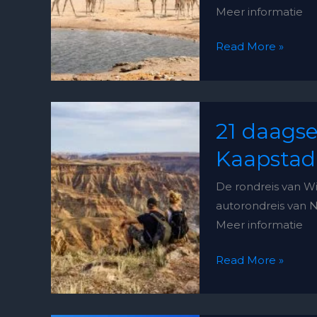
daagse
Meer informatie
tour
Read More »
21
21 daagse
daagse
rondreis
Kaapstad
van
De rondreis van W
Windhoek
autorondreis van N
naar
Meer informatie
Kaapstad
Read More »