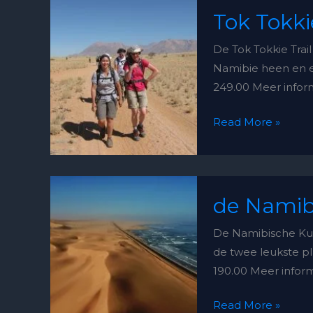
Tok
Tok Tokki
Tokkie
Trail
De Tok Tokkie Trai
–
Namibie heen en e
3
249.00 Meer infor
daagse
tour
Read More »
de
de Namibi
Namibische
kust
De Namibische Kus
–
de twee leukste pl
4
190.00 Meer infor
daagse
tour
Read More »