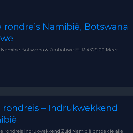
e rondreis Namibië, Botswana
bwe
is Namibië Botswana & Zimbabwe EUR 4329.00 Meer
 rondreis – Indrukwekkend
ibië
se rondreis Indrukwekkend Zuid Namibië ontdek je alle