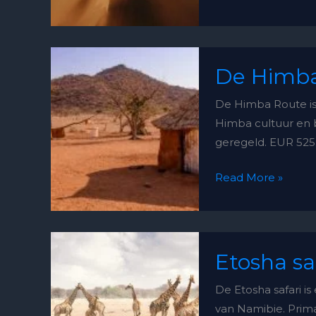
De
De Himba
Himba
Route
De Himba Route i
–
Himba cultuur en b
4
geregeld. EUR 525
daagse
tour
Read More »
Etosha
Etosha sa
safari
–
De Etosha safari is
4
van Namibie. Prim