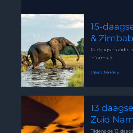
15-
15-daags
daagse
rondreis
& Zimba
Namibië,
15-daagse rondre
Botswana
informatie
&
Zimbabwe
Read More »
13
13 daagse
daagse
rondreis
Zuid Nam
–
Tijdens de 13 daag
Indrukwekkend