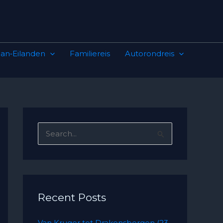
an‑Eilanden
Familiereis
Autorondreis
S
e
a
r
c
Recent Posts
h
Van Kruger tot Drakensbergen (23