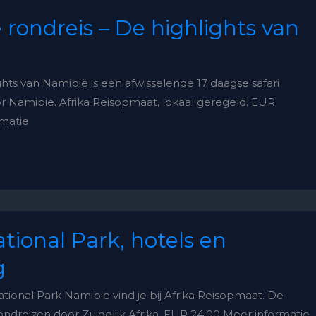
 rondreis – De highlights van
ghts van Namibië is een afwisselende 17 daagse safari
r Namibie. Afrika Reisopmaat, lokaal geregeld. EUR
rmatie
tional Park, hotels en
g
ational Park Namibie vind je bij Afrika Reisopmaat. De
 rondreizen door Zuidelijk Afrika. EUR 24.00 Meer informatie