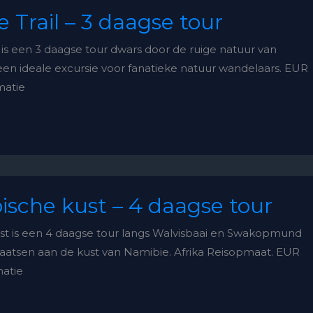
e Trail – 3 daagse tour
l is een 3 daagse tour dwars door de ruige natuur van
en ideale excursie voor fanatieke natuur wandelaars. EUR
matie
sche kust – 4 daagse tour
t is een 4 daagse tour langs Walvisbaai en Swakopmund
aatsen aan de kust van Namibie. Afrika Reisopmaat. EUR
matie