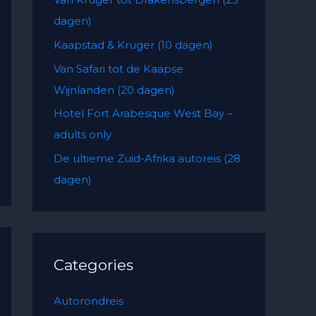
f
dagen)
o
Kaapstad & Kruger (10 dagen)
r
:
Van Safari tot de Kaapse
Wijnlanden (20 dagen)
Hotel Fort Arabesque West Bay –
adults only
De ultieme Zuid-Afrika autoreis (28
dagen)
Categories
Autorondreis