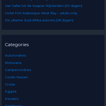
o
Van Safari tot de Kaapse Wijnlanden (20 dagen)
r
:
Hotel Fort Arabesque West Bay – adults only
De ultieme Zuid-Afrika autoreis (28 dagen)
Categories
Autorondreis
Botswana
Camperrondreis
Combi Reizen
Cruise
Egypte
Eswatini
Familiereis