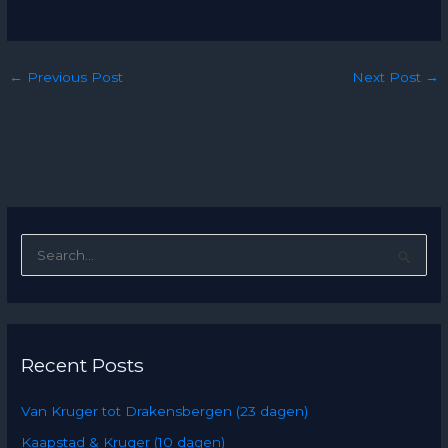
←
Previous Post
Next Post
→
S
e
a
r
Recent Posts
c
h
Van Kruger tot Drakensbergen (23 dagen)
f
Kaapstad & Kruger (10 dagen)