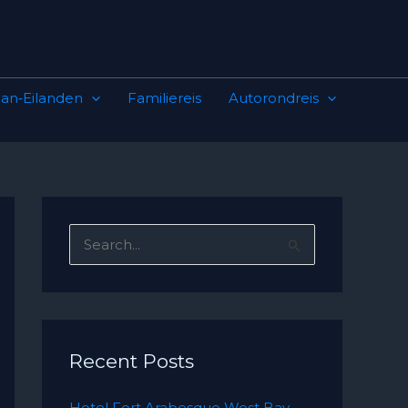
an‑Eilanden
Familiereis
Autorondreis
S
e
a
r
c
Recent Posts
h
Hotel Fort Arabesque West Bay –