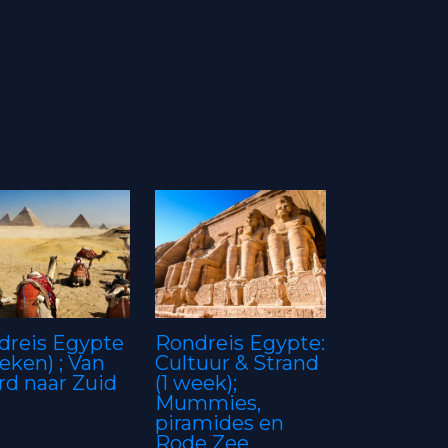
dreis Egypte
Rondreis Egypte:
eken) ; Van
Cultuur & Strand
rd naar Zuid
(1 week);
Mummies,
piramides en
Rode Zee