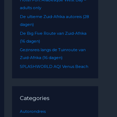
f
adults only
o
De ultieme Zuid-Afrika autoreis (28
r
dagen)
:
De Big Five Route van Zuid-Afrika
(16 dagen)
Gezinsreis langs de Tuinroute van
Zuid-Afrika (16 dagen)
SPLASHWORLD AQI Venus Beach
Categories
Autorondreis