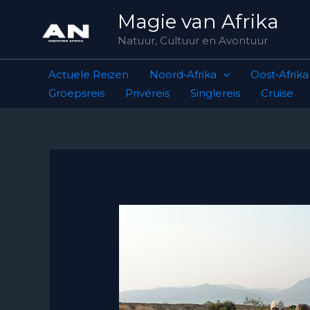
Skip
Magie van Afrika
to
Natuur, Cultuur en Avontuur
content
Actuele Reizen
Noord‑Afrika
Oost‑Afrika
Groepsreis
Privéreis
Singlereis
Cruise