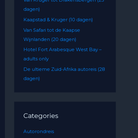
f
dagen)
o
Kaapstad & Kruger (10 dagen)
r
:
Van Safari tot de Kaapse
Wijnlanden (20 dagen)
Hotel Fort Arabesque West Bay –
adults only
De ultieme Zuid-Afrika autoreis (28
dagen)
Categories
Autorondreis