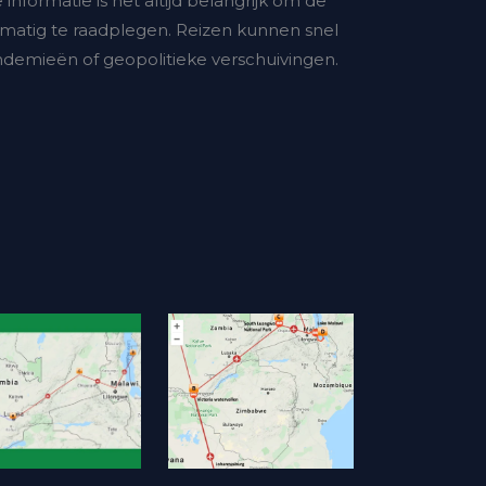
nformatie is het altijd belangrijk om de
matig te raadplegen. Reizen kunnen snel
andemieën of geopolitieke verschuivingen.