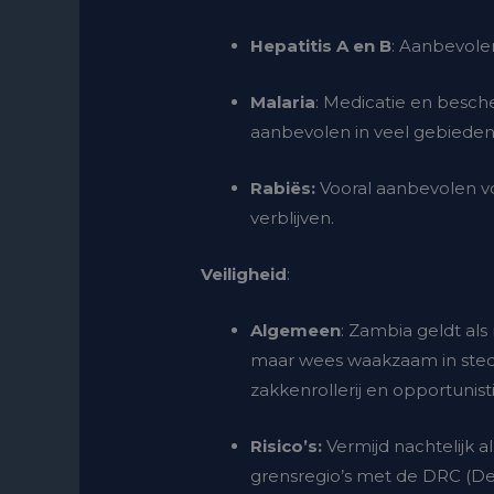
Hepatitis A en B
: Aanbevolen
Malaria
: Medicatie en besc
aanbevolen in veel gebieden
Rabiës:
Vooral aanbevolen vo
verblijven.
Veiligheid
:
Algemeen
: Zambia geldt als
maar wees waakzaam in sted
zakkenrollerij en opportunisti
Risico’s:
Vermijd nachtelijk al
grensregio’s met de DRC (D