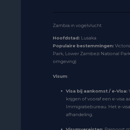
Zambia in vogelvlucht
Hoofdstad:
Lusaka
Populaire bestemmingen:
Victori
Park, Lower Zambezi National Park,
omgeving)
Visum
:
Visa bij aankomst / e-Visa:
V
krijgen of vooraf een e-visa
Immigratiebureau. Het e-vis
afhandeling.
Visumvereisten
: Paspoort 