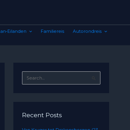
an‑Eilanden
Familiereis
Autorondreis
S
e
a
r
c
Recent Posts
h
Van Kruger tot Drakensbergen (23