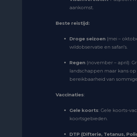
aankomst.
Beste reistijd:
Droge seizoen
(mei – oktobe
wildobservatie en safari’s.
Regen
(november – april):
Gr
landschappen maar kans op
bereikbaarheid van sommige
Vaccinaties
:
Gele koorts
: Gele koorts-vacc
koortsgebieden.
DTP (Difterie, Tetanus, Poli