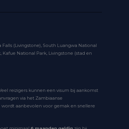
a Falls (Livingstone), South Luangwa National
 Kafue National Park, Livingstone (stad en
eel reizigers kunnen een visum bij aankomst
 aanvragen via het Zambiaanse
a wordt aanbevolen voor gemak en snellere
moet minimaal
6 maanden geldig
zijn bij