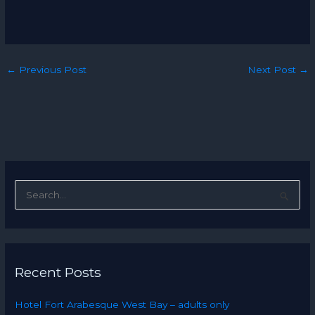
←
Previous Post
Next Post
→
S
e
a
r
Recent Posts
c
h
Hotel Fort Arabesque West Bay – adults only
f