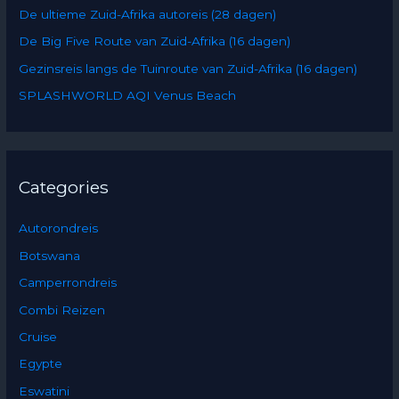
De ultieme Zuid-Afrika autoreis (28 dagen)
o
De Big Five Route van Zuid-Afrika (16 dagen)
r
:
Gezinsreis langs de Tuinroute van Zuid-Afrika (16 dagen)
SPLASHWORLD AQI Venus Beach
Categories
Autorondreis
Botswana
Camperrondreis
Combi Reizen
Cruise
Egypte
Eswatini