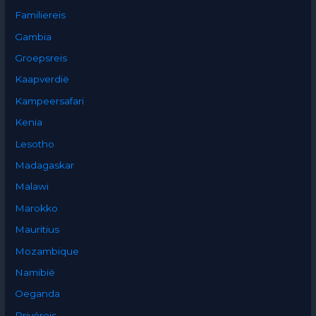
Familiereis
Gambia
Groepsreis
Kaapverdië
Kampeersafari
Kenia
Lesotho
Madagaskar
Malawi
Marokko
Mauritius
Mozambique
Namibië
Oeganda
Privéreis