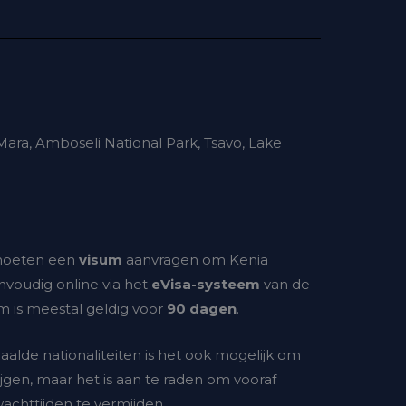
 Mara, Amboseli National Park, Tsavo, Lake
 moeten een
visum
aanvragen om Kenia
nvoudig online via het
eVisa-systeem
van de
m is meestal geldig voor
90 dagen
.
aalde nationaliteiten is het ook mogelijk om
ijgen, maar het is aan te raden om vooraf
achttijden te vermijden.