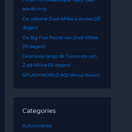
f
adults only
o
De ultieme Zuid-Afrika autoreis (28
r
dagen)
:
De Big Five Route van Zuid-Afrika
(16 dagen)
Gezinsreis langs de Tuinroute van
Zuid-Afrika (16 dagen)
SPLASHWORLD AQI Venus Beach
Categories
Autorondreis