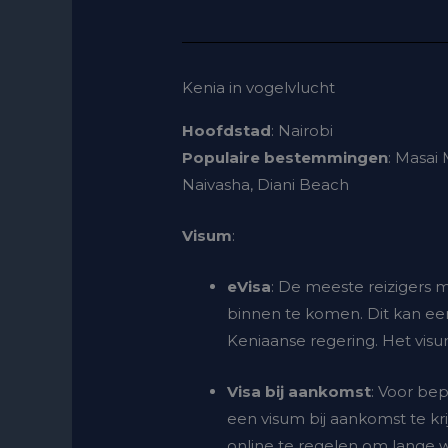
Kenia in vogelvlucht
Hoofdstad
: Nairobi
Populaire bestemmingen
: Masai
Naivasha, Diani Beach
Visum
:
eVisa
: De meeste reizigers
binnen te komen. Dit kan ee
Keniaanse regering. Het visu
Visa bij aankomst
: Voor bep
een visum bij aankomst te kr
online te regelen om lange w