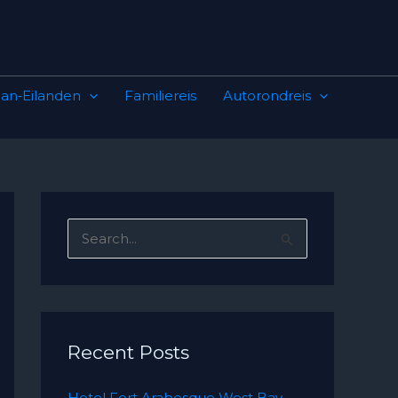
an‑Eilanden
Familiereis
Autorondreis
S
e
a
r
c
Recent Posts
h
Hotel Fort Arabesque West Bay –