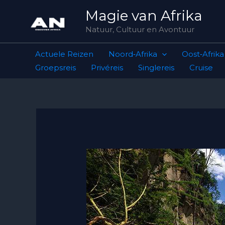
Skip
Magie van Afrika
to
Natuur, Cultuur en Avontuur
content
Actuele Reizen
Noord‑Afrika
Oost‑Afrika
Groepsreis
Privéreis
Singlereis
Cruise