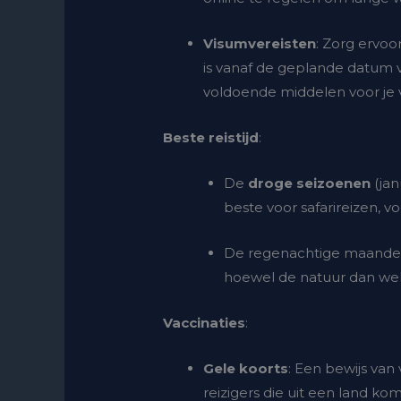
Visumvereisten
: Zorg ervoo
is vanaf de geplande datum v
voldoende middelen voor je ve
Beste reistijd
:
De
droge seizoenen
(jan
beste voor safarireizen, v
De regenachtige maanden (
hoewel de natuur dan wel 
Vaccinaties
:
Gele koorts
: Een bewijs van 
reizigers die uit een land ko