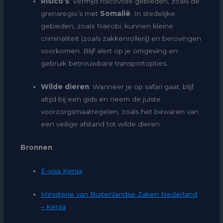
Risico’s
: Vermijd risicovolle gebieden, zoals de
grensregio’s met
Somalië
. In stedelijke
gebieden, zoals Nairobi, kunnen kleine
criminaliteit (zoals zakkenrollerij) en berovingen
voorkomen. Blijf alert op je omgeving en
gebruik betrouwbare transportopties.
Wilde dieren
: Wanneer je op safari gaat, blijf
altijd bij een gids en neem de juiste
voorzorgsmaatregelen, zoals het bewaren van
een veilige afstand tot wilde dieren.
Bronnen
:
E-visa Kenia
Ministerie van Buitenlandse Zaken Nederland
– Kenia