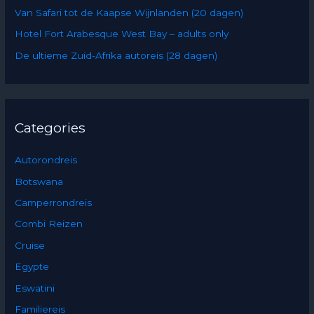
Van Safari tot de Kaapse Wijnlanden (20 dagen)
r
:
Hotel Fort Arabesque West Bay – adults only
De ultieme Zuid-Afrika autoreis (28 dagen)
Categories
Autorondreis
Botswana
Camperrondreis
Combi Reizen
Cruise
Egypte
Eswatini
Familiereis