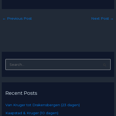
←
Previous Post
Next Post
→
S
e
a
r
Recent Posts
c
h
Van Kruger tot Drakensbergen (23 dagen)
f
Kaapstad & Kruger (10 dagen)
o