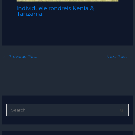
Individuele rondreis Kenia &
Tanzania
←
Previous Post
Next Post
→
S
e
a