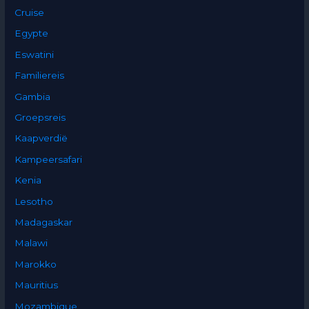
Cruise
Egypte
Eswatini
Familiereis
Gambia
Groepsreis
Kaapverdië
Kampeersafari
Kenia
Lesotho
Madagaskar
Malawi
Marokko
Mauritius
Mozambique