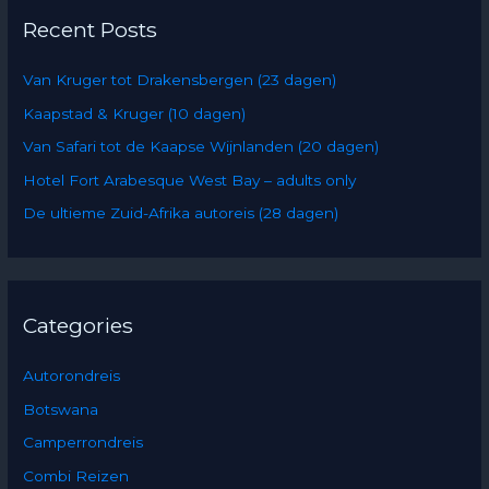
r
Recent Posts
c
h
Van Kruger tot Drakensbergen (23 dagen)
f
Kaapstad & Kruger (10 dagen)
o
Van Safari tot de Kaapse Wijnlanden (20 dagen)
r
:
Hotel Fort Arabesque West Bay – adults only
De ultieme Zuid-Afrika autoreis (28 dagen)
Categories
Autorondreis
Botswana
Camperrondreis
Combi Reizen